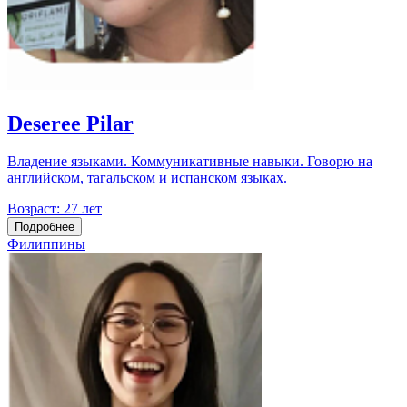
Deseree Pilar
Владение языками. Коммуникативные навыки. Говорю на
английском, тагальском и испанском языках.
Возраст:
27 лет
Подробнее
Филиппины