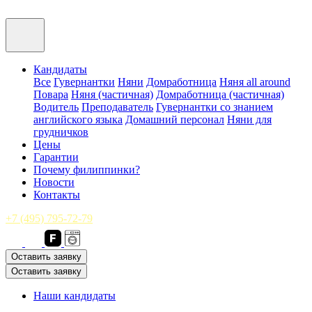
Кандидаты
Все
Гувернантки
Няни
Домработница
Няня all around
Повара
Няня (частичная)
Домработница (частичная)
Водитель
Преподаватель
Гувернантки со знанием
английского языка
Домашний персонал
Няни для
грудничков
Цены
Гарантии
Почему филиппинки?
Новости
Контакты
+7 (495) 795-72-79
Оставить заявку
Оставить заявку
Наши кандидаты