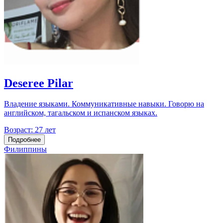
Deseree Pilar
Владение языками. Коммуникативные навыки. Говорю на
английском, тагальском и испанском языках.
Возраст:
27 лет
Подробнее
Филиппины