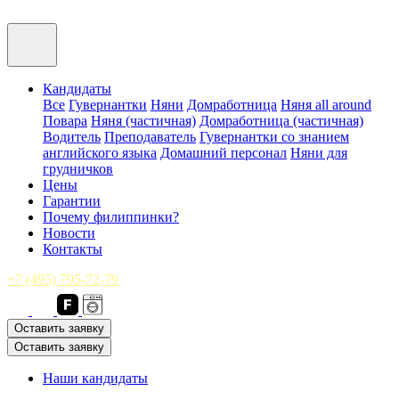
Кандидаты
Все
Гувернантки
Няни
Домработница
Няня all around
Повара
Няня (частичная)
Домработница (частичная)
Водитель
Преподаватель
Гувернантки со знанием
английского языка
Домашний персонал
Няни для
грудничков
Цены
Гарантии
Почему филиппинки?
Новости
Контакты
+7 (495) 795-72-79
Оставить заявку
Оставить заявку
Наши кандидаты