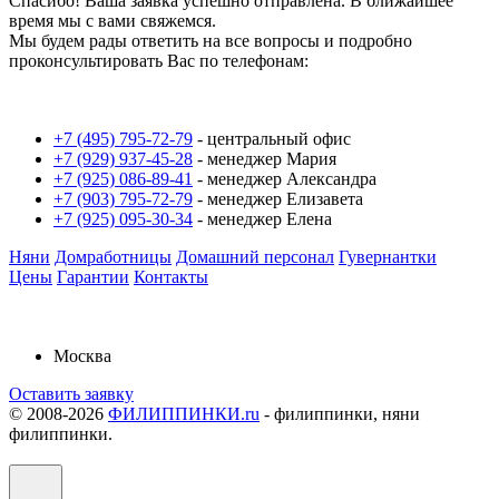
Спасибо! Ваша заявка успешно отправлена. В ближайшее
время мы с вами свяжемся.
Мы будем рады ответить на все вопросы и подробно
проконсультировать Вас по телефонам:
+7 (495) 795-72-79
-
центральный офис
+7 (929) 937-45-28
-
менеджер Мария
+7 (925) 086-89-41
-
менеджер Александра
+7 (903) 795-72-79
-
менеджер Елизавета
+7 (925) 095-30-34
-
менеджер Елена
Няни
Домработницы
Домашний персонал
Гувернантки
Цены
Гарантии
Контакты
Москва
Оставить заявку
© 2008-2026
ФИЛИППИНКИ.ru
-
филиппинки, няни
филиппинки.