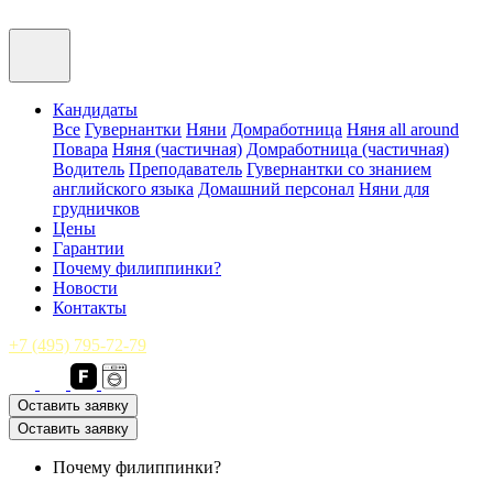
Кандидаты
Все
Гувернантки
Няни
Домработница
Няня all around
Повара
Няня (частичная)
Домработница (частичная)
Водитель
Преподаватель
Гувернантки со знанием
английского языка
Домашний персонал
Няни для
грудничков
Цены
Гарантии
Почему филиппинки?
Новости
Контакты
+7 (495) 795-72-79
Оставить заявку
Оставить заявку
Почему филиппинки?