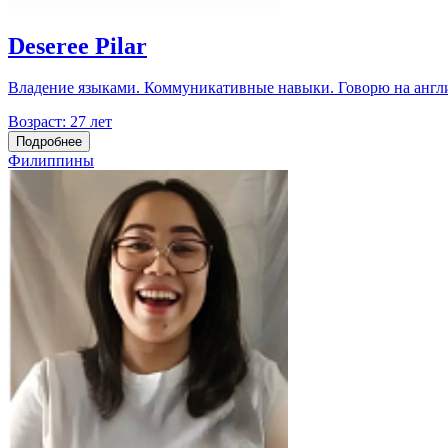
Deseree Pilar
Владение языками. Коммуникативные навыки. Говорю на англи
Возраст:
27 лет
Подробнее
Филиппины