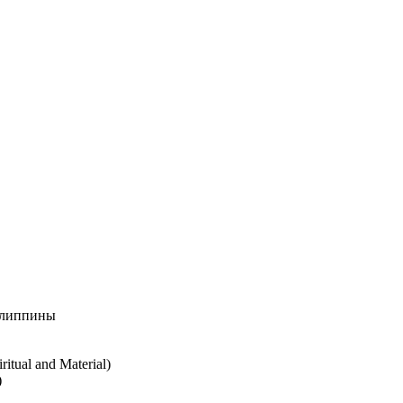
илиппины
tual and Material)
)