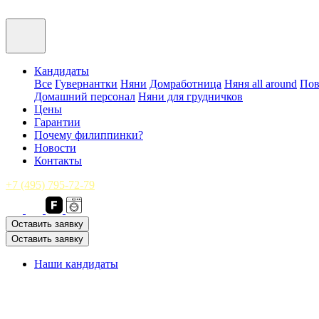
Кандидаты
Все
Гувернантки
Няни
Домработница
Няня all around
Пов
Домашний персонал
Няни для грудничков
Цены
Гарантии
Почему филиппинки?
Новости
Контакты
+7 (495) 795-72-79
Оставить заявку
Оставить заявку
Наши кандидаты