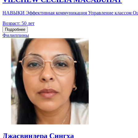
НАВЫКИ Эффективная коммуникация Управление классом Оцен
Возраст:
50 лет
Подробнее
Филиппины
Джасвиндера Сингха