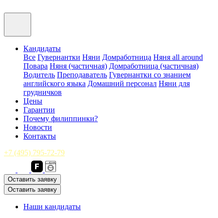
Кандидаты
Все
Гувернантки
Няни
Домработница
Няня all around
Повара
Няня (частичная)
Домработница (частичная)
Водитель
Преподаватель
Гувернантки со знанием
английского языка
Домашний персонал
Няни для
грудничков
Цены
Гарантии
Почему филиппинки?
Новости
Контакты
+7 (495) 795-72-79
Оставить заявку
Оставить заявку
Наши кандидаты