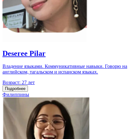
Deseree Pilar
Владение языками. Коммуникативные навыки. Говорю на
английском, тагальском и испанском языках.
Возраст:
27 лет
Подробнее
Филиппины