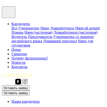
Кандидаты
Все
Гувернантки
Няни
Домработница
Няня all around
Повара
Няня (частичная)
Домработница (частичная)
Водитель
Преподаватель
Гувернантки со знанием
английского языка
Домашний персонал
Няни для
грудничков
Цены
Гарантии
Почему филиппинки?
Новости
Контакты
+7 (495) 795-72-79
Оставить заявку
Оставить заявку
Наши кандидаты