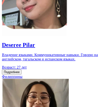
Deseree Pilar
Владение языками. Коммуникативные навыки. Говорю на
английском, тагальском и испанском языках.
Возраст:
27 лет
Подробнее
Филиппины